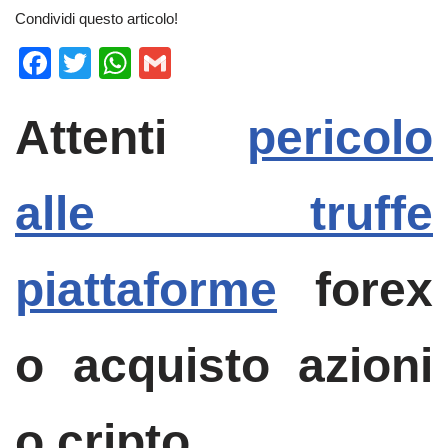
Condividi questo articolo!
F
T
W
G
a
wi
h
m
c
tt
at
ail
Attenti
pericolo
e
er
s
b
A
alle truffe
o
p
o
p
piattaforme
forex
k
o acquisto azioni
o cripto