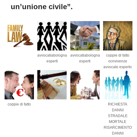
un’unione civile”.
avvocatiabologna
avvocatiabologna
coppie di fatto
esperti
esperti
ocnvivenze
avvocato esperto
coppie di fatto
RICHIESTA
DANNI
STRADALE
MORTALE
RISARCIMENTO
DANNI