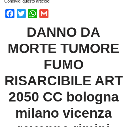
Condividi questo articolo!
F
T
W
G
a
wi
h
m
DANNO DA
c
tt
at
ail
e
er
s
MORTE TUMORE
b
A
o
p
FUMO
o
p
k
RISARCIBILE ART
2050 CC bologna
milano vicenza