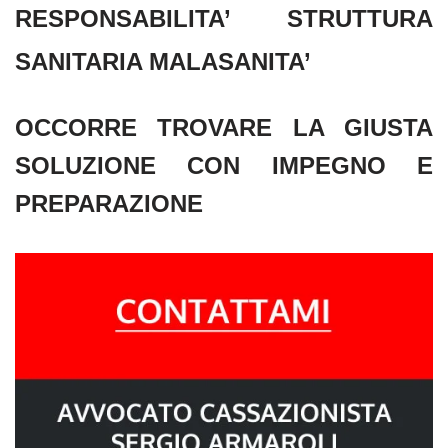
c
tt
at
ail
RESPONSABILITA’ STRUTTURA
e
er
s
SANITARIA MALASANITA’
b
A
o
p
OCCORRE TROVARE LA GIUSTA
o
p
SOLUZIONE CON IMPEGNO E
k
PREPARAZIONE