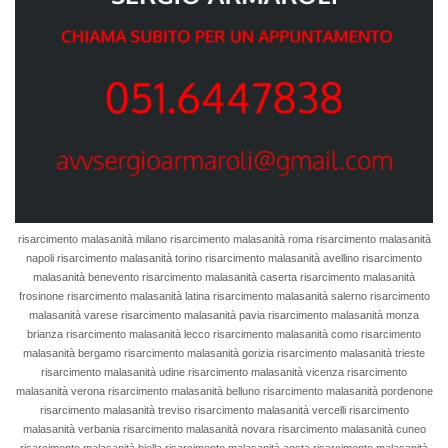
risarcimento malasanità milano risarcimento malasanità roma risarcimento malasanità
napoli risarcimento malasanità torino risarcimento malasanità avellino risarcimento
malasanità benevento risarcimento malasanità caserta risarcimento malasanità
frosinone risarcimento malasanità latina risarcimento malasanità salerno risarcimento
malasanità varese risarcimento malasanità pavia risarcimento malasanità monza
brianza risarcimento malasanità lecco risarcimento malasanità como risarcimento
malasanità bergamo risarcimento malasanità gorizia risarcimento malasanità trieste
risarcimento malasanità udine risarcimento malasanità vicenza risarcimento
malasanità verona risarcimento malasanità belluno risarcimento malasanità pordenone
risarcimento malasanità treviso risarcimento malasanità vercelli risarcimento
malasanità verbania risarcimento malasanità novara risarcimento malasanità cuneo