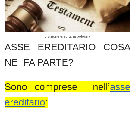
divisione ereditaria bologna
ASSE EREDITARIO COSA
NE FA PARTE?
Sono comprese nell’
asse
ereditario
: