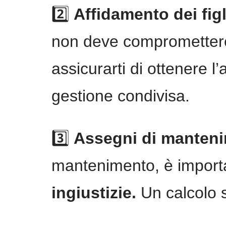
2️⃣
Affidamento dei figl
non deve compromettere 
assicurarti di ottenere l’
gestione condivisa.
3️⃣
Assegni di manten
mantenimento, è importa
ingiustizie.
Un calcolo s