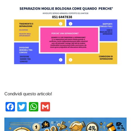
Condividi questo articolo!
F
T
W
G
a
wi
h
m
c
tt
at
ail