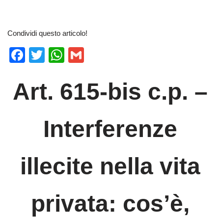
Condividi questo articolo!
F
T
W
G
a
wi
h
m
c
tt
at
ail
Art. 615-bis c.p. –
e
er
s
b
A
Interferenze
o
p
o
p
illecite nella vita
k
privata: cos’è,