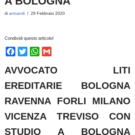
A BOLOGNA
di
armaroli
29 Febbraio 2020
Condividi questo articolo!
F
T
W
G
a
wi
h
m
AVVOCATO LITI
c
tt
at
ail
e
er
s
EREDITARIE BOLOGNA
b
A
o
p
RAVENNA FORLI MILANO
o
p
VICENZA TREVISO CON
k
STUDIO A BOLOGNA