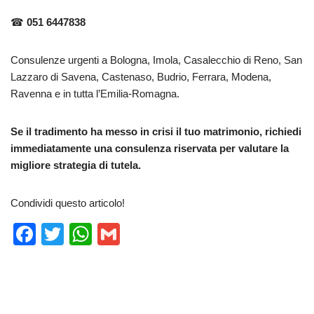
☎
051 6447838
Consulenze urgenti a Bologna, Imola, Casalecchio di Reno, San
Lazzaro di Savena, Castenaso, Budrio, Ferrara, Modena,
Ravenna e in tutta l’Emilia-Romagna.
Se il tradimento ha messo in crisi il tuo matrimonio, richiedi
immediatamente una consulenza riservata per valutare la
migliore strategia di tutela.
Condividi questo articolo!
F
T
W
G
a
wi
h
m
c
tt
at
ail
e
er
s