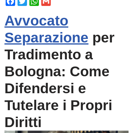
F
T
W
G
a
wi
h
m
Avvocato
c
tt
at
ail
e
er
s
Separazione
per
b
A
o
p
Tradimento a
o
p
k
Bologna: Come
Difendersi e
Tutelare i Propri
Diritti