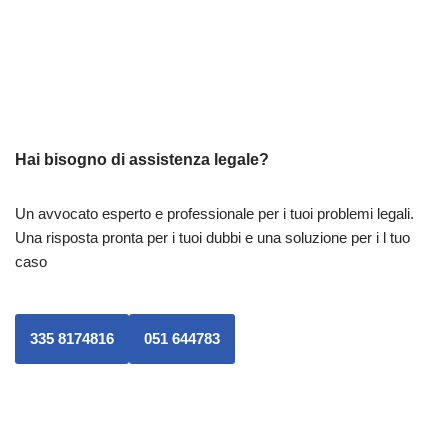
b
A
o
p
o
p
k
Hai bisogno di assistenza legale?
Un avvocato esperto e professionale per i tuoi problemi legali.
Una risposta pronta per i tuoi dubbi e una soluzione per i l tuo
caso
335 8174816
051 644783