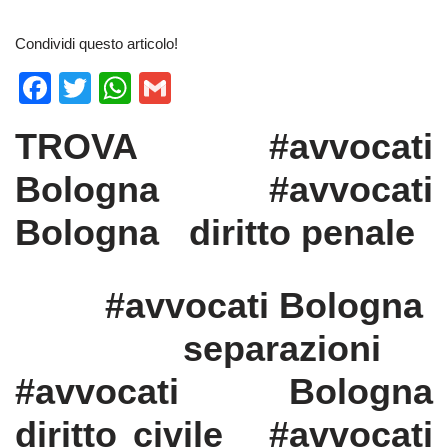
Condividi questo articolo!
F
T
W
G
a
wi
h
m
TROVA #avvocati
c
tt
at
ail
e
er
s
Bologna #avvocati
b
A
Bologna diritto penale
o
p
o
p
#avvocati Bologna
k
separazioni
#avvocati Bologna
diritto civile #avvocati