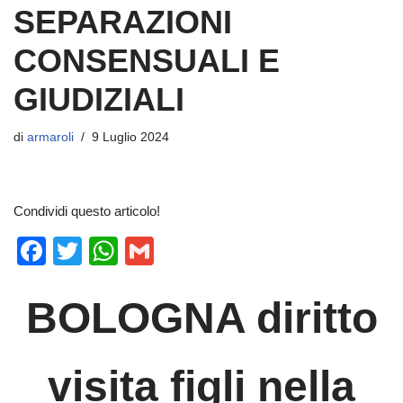
SEPARAZIONI
CONSENSUALI E
GIUDIZIALI
di
armaroli
9 Luglio 2024
Condividi questo articolo!
F
T
W
G
a
wi
h
m
c
tt
at
ail
BOLOGNA diritto
e
er
s
b
A
visita figli nella
o
p