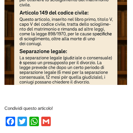
Condividi questo articolo!
F
T
W
G
a
wi
h
m