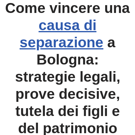
Come vincere una
c
tt
at
ail
e
er
s
causa di
b
A
o
p
separazione
a
o
p
k
Bologna:
strategie legali,
prove decisive,
tutela dei figli e
del patrimonio