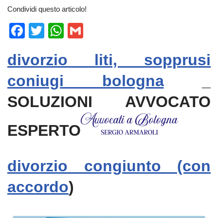
Condividi questo articolo!
F
T
W
G
a
wi
h
m
divorzio liti, sopprusi
c
tt
at
ail
e
er
s
coniugi bologna
_
b
A
SOLUZIONI AVVOCATO
o
p
o
p
ESPERTO
k
divorzio congiunto​ (con
accordo
)