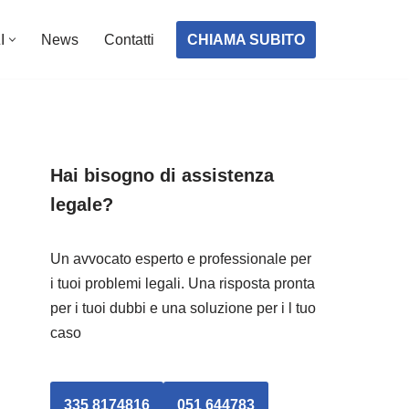
CHIAMA SUBITO
I
News
Contatti
Hai bisogno di assistenza
legale?
Un avvocato esperto e professionale per
i tuoi problemi legali. Una risposta pronta
per i tuoi dubbi e una soluzione per i l tuo
caso
335 8174816
051 644783