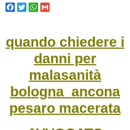
F
T
W
G
a
wi
h
m
c
tt
at
ail
e
er
s
quando chiedere i
b
A
o
p
danni per
o
p
k
malasanità
bologna ancona
pesaro macerata