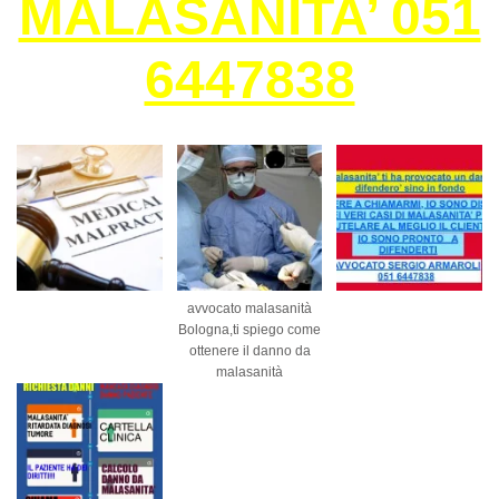
MALASANITA’ 051
6447838
avvocato malasanità
Bologna,ti spiego come
ottenere il danno da
malasanità