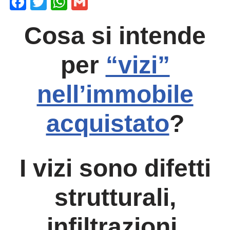
F
T
W
G
a
wi
h
m
Cosa si intende
c
tt
at
ail
e
er
s
per
“vizi”
b
A
o
p
nell’immobile
o
p
k
acquistato
?
I
vizi
sono
difetti
strutturali,
infiltrazioni,