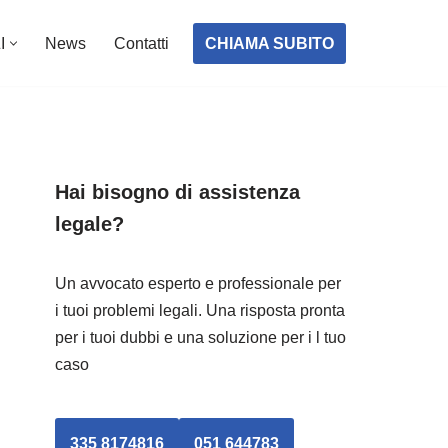
CHIAMA SUBITO
I
News
Contatti
Hai bisogno di assistenza
legale?
Un avvocato esperto e professionale per
i tuoi problemi legali. Una risposta pronta
per i tuoi dubbi e una soluzione per i l tuo
caso
335 8174816
051 644783