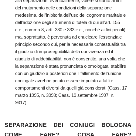
alla separazione, eventualmente, valere soltanto ai fini
del mutamento delle condizioni della separazione
medesima, dell’inibitoria dell’uso del cognome maritale e
dell’adozione degli strumenti di tutela di cui all’art. 155
c.c., comma 8, artt. 330 e 333 c.c., nonchè ai fini penali),
ma, soprattutto, è pervenuta ad enucleare l’essenziale
principio secondo cui, per la necessaria contestualità tra
il giudizio di improseguibilità della convivenza ed il
giudizio di addebitabilità, non è consentito, una volta che
la separazione è stata pronunciata o omologata, stabilire
con un giudizio a posteriori che il fallimento dell’unione
coniugale avrebbe potuto essere imputato a fatti e
comportamenti diversi da quelli già considerati (Cass. 17
marzo 1995, n. 3098; Cass. 19 settembre 1997, n.
9317);
SEPARAZIONE DEI CONIUGI BOLOGNA
COME FARE? COSA FARE?