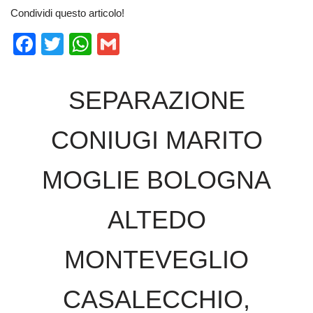
Condividi questo articolo!
F
T
W
G
a
wi
h
m
c
tt
at
ail
SEPARAZIONE
e
er
s
b
A
CONIUGI MARITO
o
p
o
MOGLIE BOLOGNA
p
k
ALTEDO
MONTEVEGLIO
CASALECCHIO,