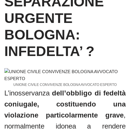
SEPARAZIONE
c
tt
at
ail
e
er
s
URGENTE
b
A
o
p
BOLOGNA:
o
p
k
INFEDELTA’ ?
UNIONE CIVILE CONVIVENZE BOLOGNA AVVOCATO ESPERTO
L’inosservanza
dell’obbligo di fedeltà
coniugale, costituendo una
violazione particolarmente grave
,
normalmente idonea a rendere