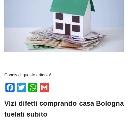
Condividi questo articolo!
F
T
W
G
a
wi
h
m
Vizi difetti comprando casa Bologna
c
tt
at
ail
e
er
s
tuelati subito
b
A