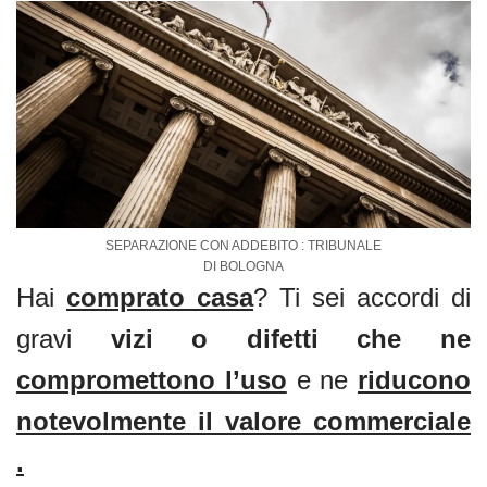
o
p
o
p
k
SEPARAZIONE CON ADDEBITO : TRIBUNALE
DI BOLOGNA
Hai
comprato casa
? Ti sei accordi di
gravi
vizi o difetti che ne
compromettono l’uso
e ne
riducono
notevolmente il valore commerciale
.