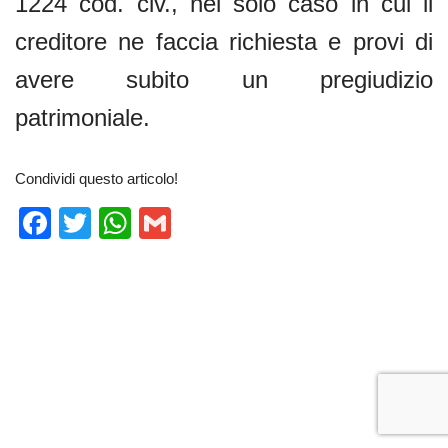
1224 cod. civ., nel solo caso in cui il
creditore ne faccia richiesta e provi di
avere subito un pregiudizio
patrimoniale.
Condividi questo articolo!
F
T
W
G
a
wi
h
m
c
tt
at
ail
e
er
s
b
A
o
p
o
p
k