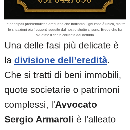
Le principali problematiche ereditarie che trattiamo Ogni caso è unico, ma tra
le situazioni più frequenti seguite dal nostro studio ci sono: Erede che ha
svuotato il conto corrente del defunto
Una delle fasi più delicate è
la
divisione dell’eredità
.
Che si tratti di beni immobili,
quote societarie o patrimoni
complessi, l’
Avvocato
Sergio Armaroli
è l’alleato