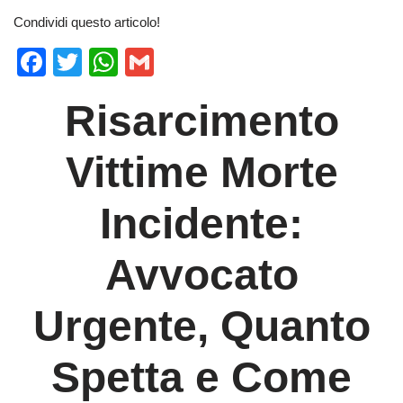
Condividi questo articolo!
F
T
W
G
a
wi
h
m
Risarcimento
c
tt
at
ail
e
er
s
Vittime Morte
b
A
o
p
Incidente:
o
p
k
Avvocato
Urgente, Quanto
Spetta e Come